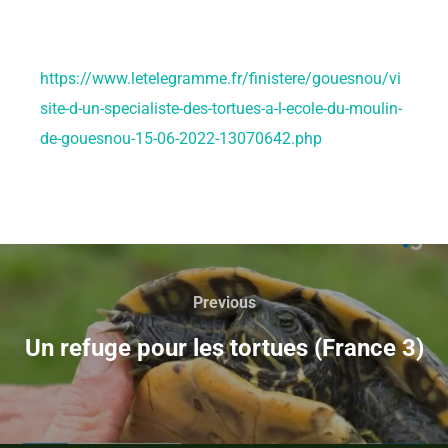
https://www.letelegramme.fr/finistere/gouesnou/vi
site-d-un-specialiste-des-tortues-a-l-ecole-du-moulin-
de-gouesnou-15-06-2022-13070642.php
Previous
Un refuge pour les tortues (France 3)