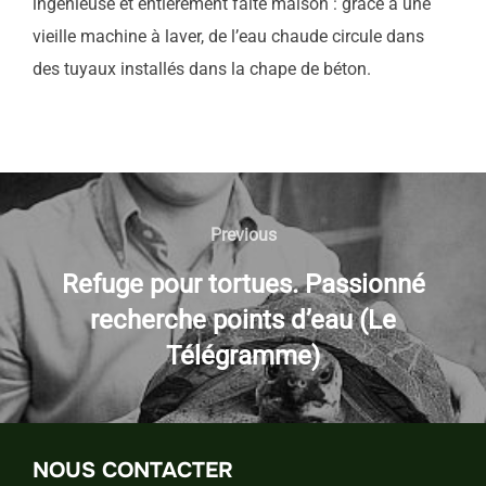
ingénieuse et entièrement faite maison : grâce à une
vieille machine à laver, de l’eau chaude circule dans
des tuyaux installés dans la chape de béton.
NAVIGATION
DE
Previous
Previous
L’ARTICLE
Refuge pour tortues. Passionné
recherche points d’eau (Le
Télégramme)
NOUS CONTACTER