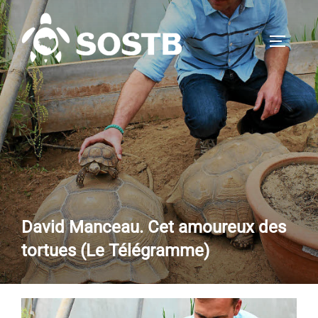
Aller
au
PERMUT
contenu
David Manceau. Cet amoureux des
tortues (Le Télégramme)